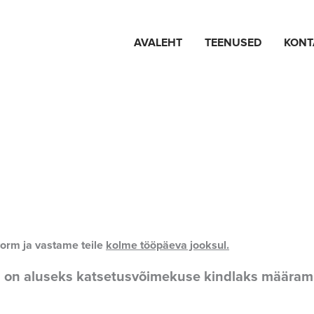
AVALEHT
TEENUSED
KONT
vorm ja vastame teile
kolme tööpäeva jooksul.
aid on aluseks katsetusvõimekuse kindlaks määra