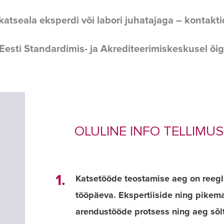
atseala eksperdi või labori juhatajaga – kontakti
Eesti Standardimis- ja Akrediteerimiskeskusel õig
OLULINE INFO TELLIMU
1.
Katsetööde teostamise aeg on reegl
tööpäeva. Ekspertiiside ning pikema
arendustööde protsess ning aeg sõl