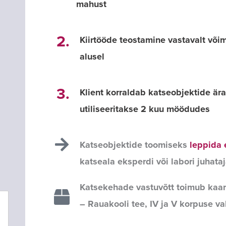
mahust
2.
Kiirtööde teostamine vastavalt või
alusel
3.
Klient korraldab katseobjektide är
utiliseeritakse 2 kuu möödudes
Katseobjektide toomiseks
leppida
katseala eksperdi või labori juhata
Katsekehade vastuvõtt toimub kaar
– Rauakooli tee, IV ja V korpuse va