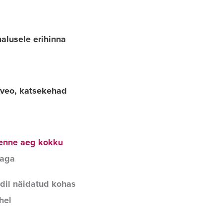
malusele erihinna
aveo, katsekehad
 enne aeg kokku
jaga
dil näidatud kohas
hel