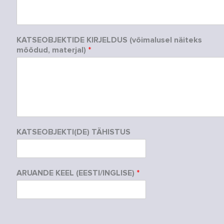
KATSEOBJEKTIDE KIRJELDUS (võimalusel näiteks
mõõdud, materjal)
*
KATSEOBJEKTI(DE) TÄHISTUS
ARUANDE KEEL (EESTI/INGLISE)
*