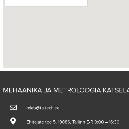
MEHAANIKA JA METROLOOGIA KATSEL
mlab@taltech.ee
Ehitajate tee 5, 19086, Tallinn E-R 9:00 – 16:30