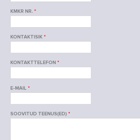
KMKR NR.
*
KONTAKTISIK
*
KONTAKTTELEFON
*
E-MAIL
*
SOOVITUD TEENUS(ED)
*