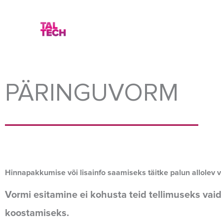
Skip
to
content
PÄRINGUVORM
Hinnapakkumise või lisainfo saamiseks täitke palun allolev 
Vormi esitamine ei kohusta teid tellimuseks v
koostamiseks.