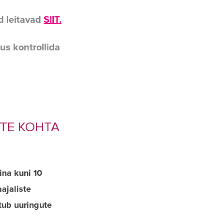
d leitavad
SIIT.
us kontrollida
STE KOHTA
ina kuni 10
ajaliste
tub uuringute